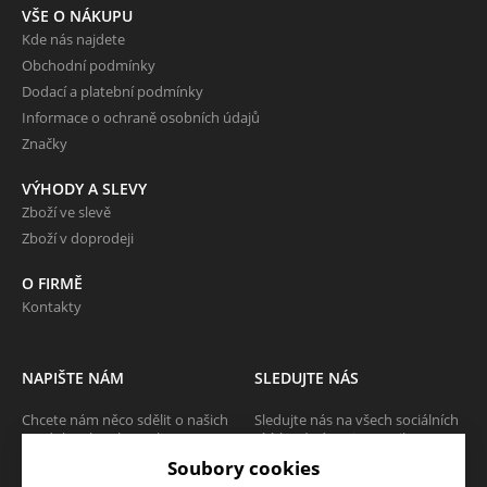
VŠE O NÁKUPU
Kde nás najdete
Obchodní podmínky
Dodací a platební podmínky
Informace o ochraně osobních údajů
Značky
VÝHODY A SLEVY
Zboží ve slevě
Zboží v doprodeji
O FIRMĚ
Kontakty
NAPIŠTE NÁM
SLEDUJTE NÁS
Chcete nám něco sdělit o našich
Sledujte nás na všech sociálních
produktech nebo e-shopu?
sítích, ať Vám nic neunikne!
Neváhejte napsat.
Soubory cookies