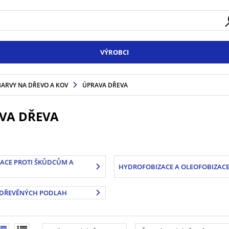
VÝROBCI
BARVY NA DŘEVO A KOV
ÚPRAVA DŘEVA
VA DŘEVA
ACE PROTI ŠKŮDCŮM A
HYDROFOBIZACE A OLEOFOBIZAC
DŘEVĚNÝCH PODLAH