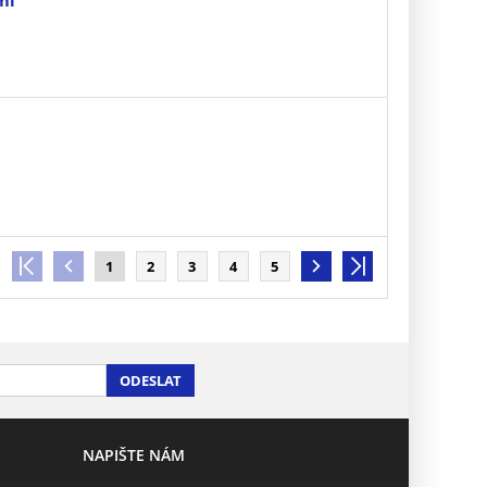
1
2
3
4
5
ODESLAT
NAPIŠTE NÁM