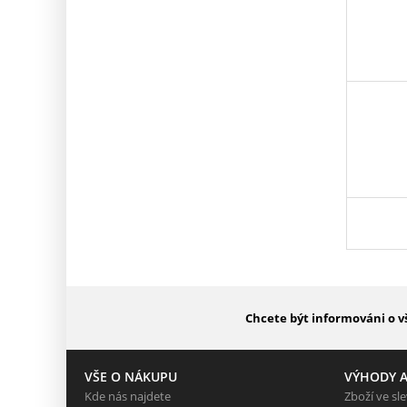
Chcete být informováni o v
VŠE O NÁKUPU
VÝHODY A
Kde nás najdete
Zboží ve sl