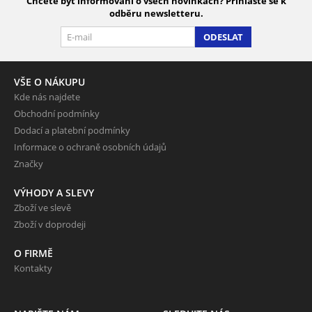
Chcete být informováni o všech novinkách? Přihlaste se k
odběru newsletteru.
ODESLAT
VŠE O NÁKUPU
Kde nás najdete
Obchodní podmínky
Dodací a platební podmínky
Informace o ochraně osobních údajů
Značky
VÝHODY A SLEVY
Zboží ve slevě
Zboží v doprodeji
O FIRMĚ
Kontakty