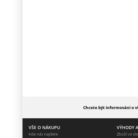
Chcete být informováni o v
VŠE O NÁKUPU
VÝHODY A
Kde nás najdete
Zboží ve sl