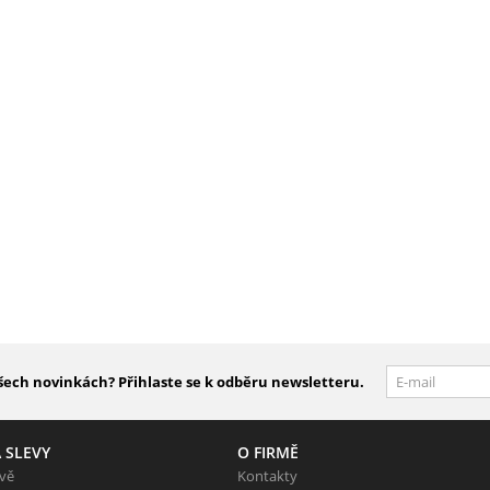
šech novinkách? Přihlaste se k odběru newsletteru.
 SLEVY
O FIRMĚ
evě
Kontakty