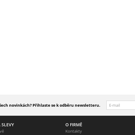
šech novinkách? Přihlaste se k odběru newsletteru.
 SLEVY
O FIRMĚ
evě
Kontakty