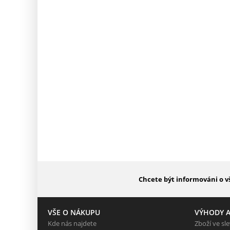
Chcete být informováni o v
VŠE O NÁKUPU
VÝHODY A
Kde nás najdete
Zboží ve sl