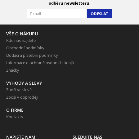
odběru newsletteru.
ODESLAT
VŠE O NÁKUPU
Kde nás najdete
Obchodní podmínky
Dodací a platební podmínky
Informace o ochraně osobních údajů
Značky
VÝHODY A SLEVY
Zboží ve slevě
Zboží v doprodeji
O FIRMĚ
Kontakty
NAPIŠTE NÁM
SLEDUJTE NÁS