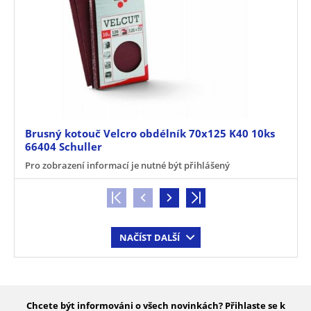
Brusný kotouč Velcro obdélník 70x125 K40 10ks
66404 Schuller
Pro zobrazení informací je nutné být přihlášený
NAČÍST DALŠÍ
Chcete být informováni o všech novinkách? Přihlaste se k