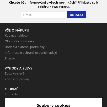
Chcete být informováni o všech novinkách? Přihlaste se k
odběru newsletteru.
ODESLAT
VŠE O NÁKUPU
Kde nás najdete
Obchodní podmínky
Dodací a platební podmínky
Informace o ochraně osobních údajů
Značky
VÝHODY A SLEVY
Zboží ve slevě
Zboží v doprodeji
O FIRMĚ
Kontakty
Soubory cookies