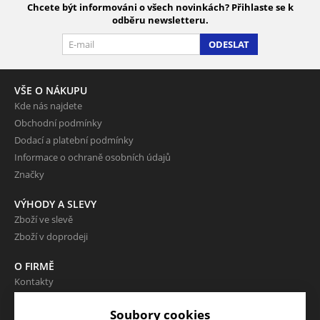
Chcete být informováni o všech novinkách? Přihlaste se k
odběru newsletteru.
ODESLAT
VŠE O NÁKUPU
Kde nás najdete
Obchodní podmínky
Dodací a platební podmínky
Informace o ochraně osobních údajů
Značky
VÝHODY A SLEVY
Zboží ve slevě
Zboží v doprodeji
O FIRMĚ
Kontakty
Soubory cookies