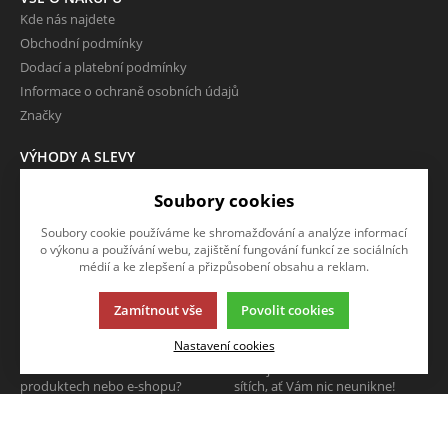
Kde nás najdete
Obchodní podmínky
Dodací a platební podmínky
Informace o ochraně osobních údajů
Značky
VÝHODY A SLEVY
Zboží ve slevě
Soubory cookies
Zboží v doprodeji
Soubory cookie používáme ke shromažďování a analýze informací
O FIRMĚ
o výkonu a používání webu, zajištění fungování funkcí ze sociálních
Kontakty
médií a ke zlepšení a přizpůsobení obsahu a reklam.
Zamítnout vše
Povolit cookies
NAPIŠTE NÁM
SLEDUJTE NÁS
Nastavení cookies
Chcete nám něco sdělit o našich
Sledujte nás na všech sociálních
produktech nebo e-shopu?
sítích, ať Vám nic neunikne!
Neváhejte napsat.
CHCI NAPSAT ZPRÁVU