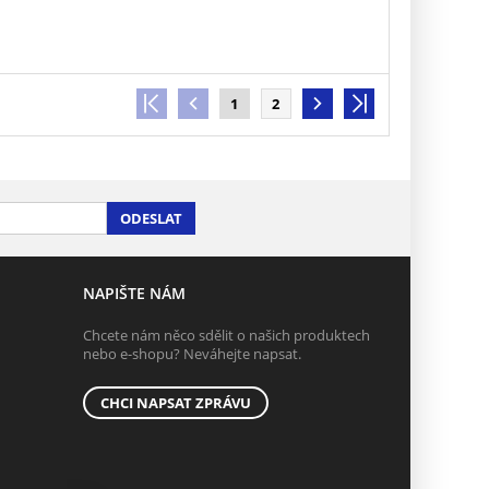
1
2
ODESLAT
NAPIŠTE NÁM
Chcete nám něco sdělit o našich produktech
nebo e-shopu? Neváhejte napsat.
CHCI NAPSAT ZPRÁVU