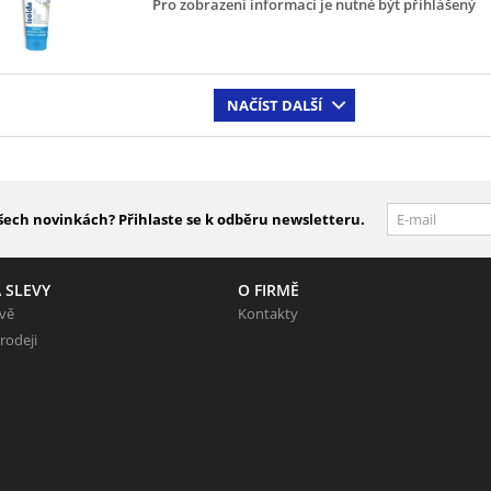
Pro zobrazení informací je nutné být přihlášený
NAČÍST DALŠÍ
šech novinkách? Přihlaste se k odběru newsletteru.
 SLEVY
O FIRMĚ
evě
Kontakty
rodeji