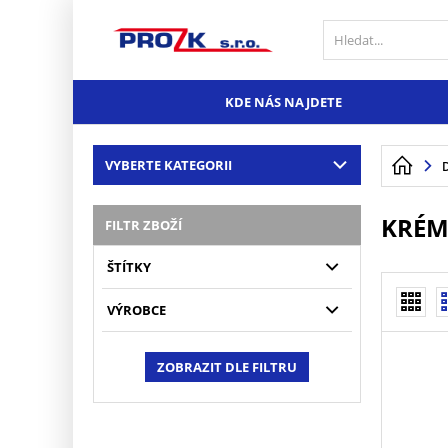
KDE NÁS NAJDETE
VYBERTE KATEGORII
KRÉM
FILTR ZBOŽÍ
ŠTÍTKY
VÝROBCE
ZOBRAZIT DLE FILTRU