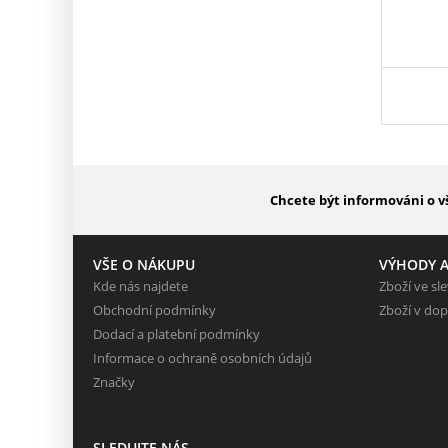
Chcete být informováni o v
VŠE O NÁKUPU
VÝHODY A
Kde nás najdete
Zboží ve sl
Obchodní podmínky
Zboží v dop
Dodací a platební podmínky
Informace o ochraně osobních údajů
Značky
SLEDUJTE NÁS