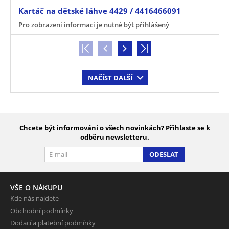
Kartáč na dětské láhve 4429 / 4416466091
Pro zobrazení informací je nutné být přihlášený
NAČÍST DALŠÍ
Chcete být informováni o všech novinkách? Přihlaste se k
odběru newsletteru.
ODESLAT
VŠE O NÁKUPU
Kde nás najdete
Obchodní podmínky
Dodací a platební podmínky