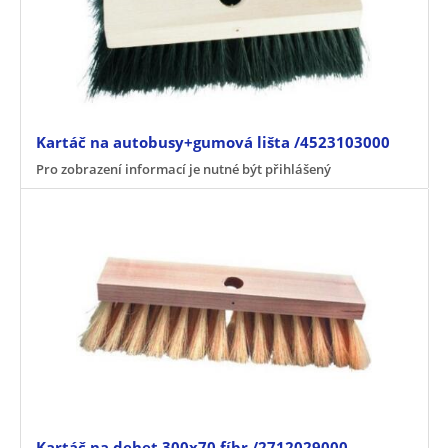
Kartáč na autobusy+gumová lišta /4523103000
Pro zobrazení informací je nutné být přihlášený
Kartáč na dehet 300x70 fíbr /2712029000