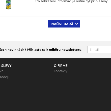
Pro zobrazení informací je nutné být přihlášený
NAČÍST DALŠÍ
šech novinkách? Přihlaste se k odběru newsletteru.
 SLEVY
O FIRMĚ
evě
Kontakty
rodeji