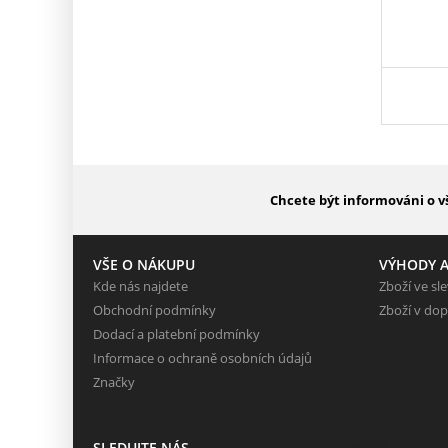
Chcete být informováni o v
VŠE O NÁKUPU
VÝHODY A
Kde nás najdete
Zboží ve sl
Obchodní podmínky
Zboží v dop
Dodací a platební podmínky
Informace o ochraně osobních údajů
Značky
SLEDUJTE NÁS