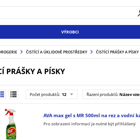
VÝROBCI
DROGERIE
ČISTÍCÍ A ÚKLIDOVÉ PROSTŘEDKY
ČISTÍCÍ PRÁŠKY A PÍSKY
CÍ PRÁŠKY A PÍSKY
Počet produktů
:
12
Řazení produktů
:
Název vze
AVA max gel s MR 500ml na rez a vodní 
Pro zobrazení informací je nutné být přihlášený