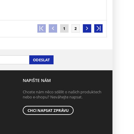
1
2
ODESLAT
NAPIŠTE NÁM
Chcete nám něco sdělit o našich produktech
nebo e-shopu? Neváhejte napsat.
CHCI NAPSAT ZPRÁVU