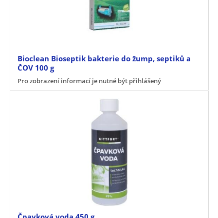
Bioclean Bioseptik bakterie do žump, septiků a
ČOV 100 g
Pro zobrazení informací je nutné být přihlášený
Čpavková voda 450 g