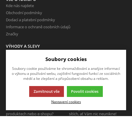
Kde nás najdete
Obchodní podmínky
Dodací a platební podmínky
Informace o ochraně osobních údajů
Značky
VÝHODY A SLEVY
Zboží ve slevě
Soubory cookies
Zboží v doprodeji
Soubory cookie používáme ke shromažďování a analýze informací
O FIRMĚ
o výkonu a používání webu, zajištění fungování funkcí ze sociálních
Kontakty
médií a ke zlepšení a přizpůsobení obsahu a reklam.
Zamítnout vše
Povolit cookies
NAPIŠTE NÁM
SLEDUJTE NÁS
Nastavení cookies
Chcete nám něco sdělit o našich
Sledujte nás na všech sociálních
produktech nebo e-shopu?
sítích, ať Vám nic neunikne!
Neváhejte napsat.
CHCI NAPSAT ZPRÁVU