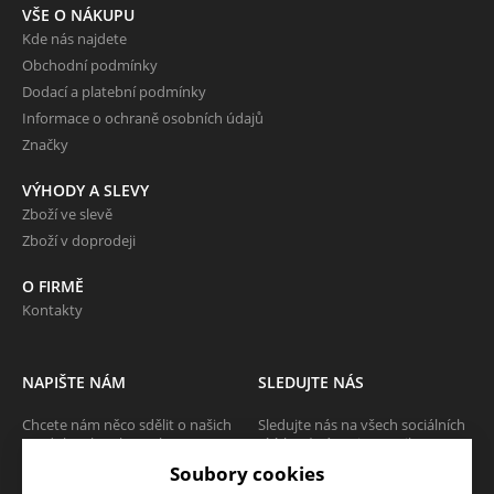
VŠE O NÁKUPU
Kde nás najdete
Obchodní podmínky
Dodací a platební podmínky
Informace o ochraně osobních údajů
Značky
VÝHODY A SLEVY
Zboží ve slevě
Zboží v doprodeji
O FIRMĚ
Kontakty
NAPIŠTE NÁM
SLEDUJTE NÁS
Chcete nám něco sdělit o našich
Sledujte nás na všech sociálních
produktech nebo e-shopu?
sítích, ať Vám nic neunikne!
Neváhejte napsat.
Soubory cookies