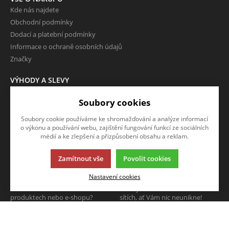
Kde nás najdete
Obchodní podmínky
Dodací a platební podmínky
Informace o ochraně osobních údajů
Značky
VÝHODY A SLEVY
Zboží ve slevě
Soubory cookies
Zboží v doprodeji
Soubory cookie používáme ke shromažďování a analýze informací
O FIRMĚ
o výkonu a používání webu, zajištění fungování funkcí ze sociálních
Kontakty
médií a ke zlepšení a přizpůsobení obsahu a reklam.
Zamítnout vše
Povolit cookies
NAPIŠTE NÁM
SLEDUJTE NÁS
Nastavení cookies
Chcete nám něco sdělit o našich
Sledujte nás na všech sociálních
produktech nebo e-shopu?
sítích, ať Vám nic neunikne!
Neváhejte napsat.
CHCI NAPSAT ZPRÁVU