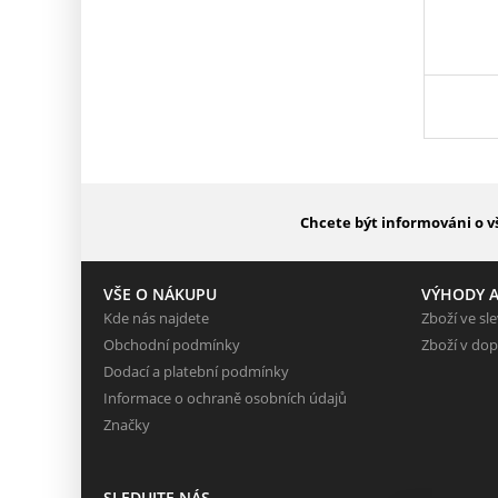
Chcete být informováni o v
VŠE O NÁKUPU
VÝHODY A
Kde nás najdete
Zboží ve sl
Obchodní podmínky
Zboží v dop
Dodací a platební podmínky
Informace o ochraně osobních údajů
Značky
SLEDUJTE NÁS