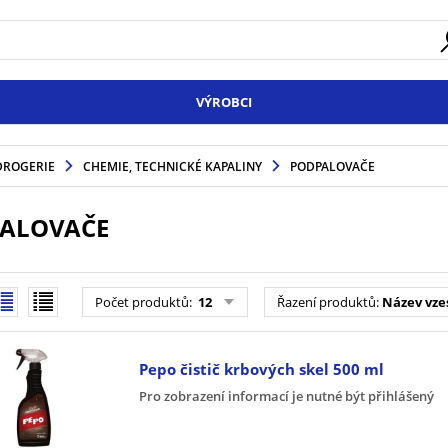
VÝROBCI
DROGERIE
CHEMIE, TECHNICKÉ KAPALINY
PODPALOVAČE
ALOVAČE
Počet produktů
:
12
Řazení produktů
:
Název vze
Pepo čistič krbových skel 500 ml
Pro zobrazení informací je nutné být přihlášený