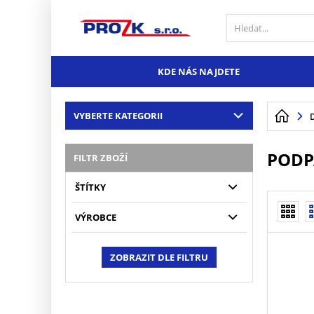
KDE NÁS NAJDETE
VYBERTE KATEGORII
PODP
FILTR ZBOŽÍ
ŠTÍTKY
VÝROBCE
ZOBRAZIT DLE FILTRU