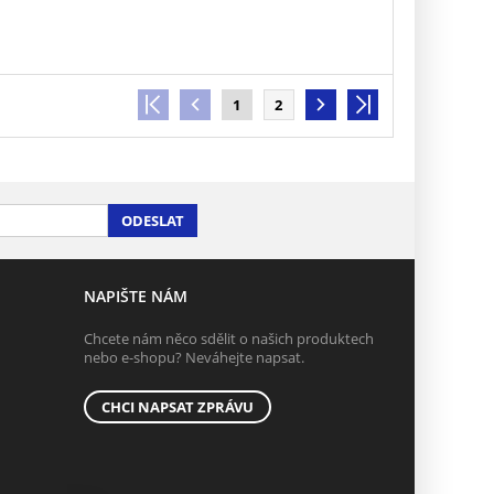
1
2
ODESLAT
NAPIŠTE NÁM
Chcete nám něco sdělit o našich produktech
nebo e-shopu? Neváhejte napsat.
CHCI NAPSAT ZPRÁVU