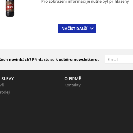
Pro zobrazení informací je nutné být přihlášený
NAČÍST DALŠÍ
šech novinkách? Přihlaste se k odběru newsletteru.
 SLEVY
O FIRMĚ
evě
Kontakty
rodeji