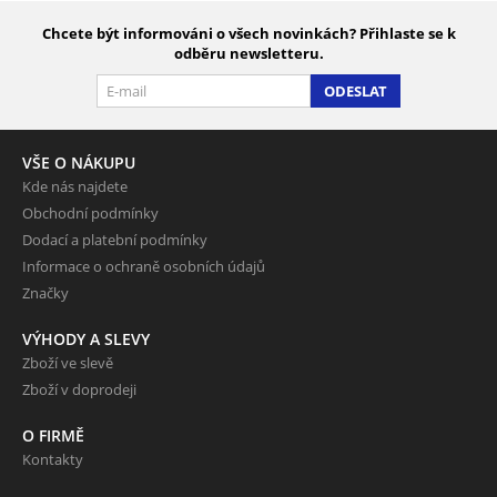
Chcete být informováni o všech novinkách? Přihlaste se k
odběru newsletteru.
ODESLAT
VŠE O NÁKUPU
Kde nás najdete
Obchodní podmínky
Dodací a platební podmínky
Informace o ochraně osobních údajů
Značky
VÝHODY A SLEVY
Zboží ve slevě
Zboží v doprodeji
O FIRMĚ
Kontakty