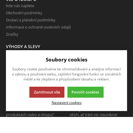
Kde nás najdete
Obchodní podmínky
Dodací a platební podmínky
Informace o ochraně osobních údajů
Značky
VÝHODY A SLEVY
Zboží ve slevě
Soubory cookies
Zboží v doprodeji
Soubory cookie používáme ke shromažďování a analýze informací
O FIRMĚ
o výkonu a používání webu, zajištění fungování funkcí ze sociálních
Kontakty
médií a ke zlepšení a přizpůsobení obsahu a reklam.
Zamítnout vše
Povolit cookies
NAPIŠTE NÁM
SLEDUJTE NÁS
Nastavení cookies
Chcete nám něco sdělit o našich
Sledujte nás na všech sociálních
produktech nebo e-shopu?
sítích, ať Vám nic neunikne!
Neváhejte napsat.
CHCI NAPSAT ZPRÁVU