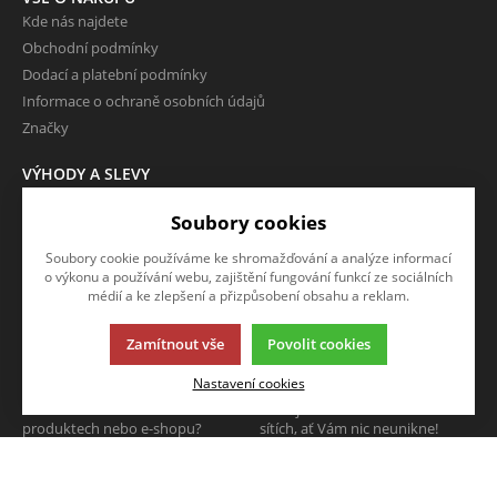
Kde nás najdete
Obchodní podmínky
Dodací a platební podmínky
Informace o ochraně osobních údajů
Značky
VÝHODY A SLEVY
Zboží ve slevě
Soubory cookies
Zboží v doprodeji
Soubory cookie používáme ke shromažďování a analýze informací
O FIRMĚ
o výkonu a používání webu, zajištění fungování funkcí ze sociálních
Kontakty
médií a ke zlepšení a přizpůsobení obsahu a reklam.
Zamítnout vše
Povolit cookies
NAPIŠTE NÁM
SLEDUJTE NÁS
Nastavení cookies
Chcete nám něco sdělit o našich
Sledujte nás na všech sociálních
produktech nebo e-shopu?
sítích, ať Vám nic neunikne!
Neváhejte napsat.
CHCI NAPSAT ZPRÁVU