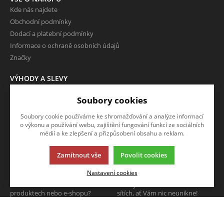
Kde nás najdete
Obchodní podmínky
Dodací a platební podmínky
Informace o ochraně osobních údajů
Značky
VÝHODY A SLEVY
Zboží ve slevě
Soubory cookies
Zboží v doprodeji
Soubory cookie používáme ke shromažďování a analýze informací
O FIRMĚ
o výkonu a používání webu, zajištění fungování funkcí ze sociálních
Kontakty
médií a ke zlepšení a přizpůsobení obsahu a reklam.
Zamítnout vše
Povolit cookies
NAPIŠTE NÁM
SLEDUJTE NÁS
Nastavení cookies
Chcete nám něco sdělit o našich
Sledujte nás na všech sociálních
produktech nebo e-shopu?
sítích, ať Vám nic neunikne!
Neváhejte napsat.
CHCI NAPSAT ZPRÁVU