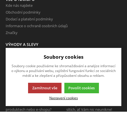
Kde nás najdete
Obchodní podmínky
Dodací a platební podmínky
Informace o ochraně osobních údajů
Značky
VÝHODY A SLEVY
Zboží ve slevě
Soubory cookies
Zboží v doprodeji
Soubory cookie používáme ke shromažďování a analýze informací
O FIRMĚ
o výkonu a používání webu, zajištění fungování funkcí ze sociálních
Kontakty
médií a ke zlepšení a přizpůsobení obsahu a reklam.
Zamítnout vše
Povolit cookies
NAPIŠTE NÁM
SLEDUJTE NÁS
Nastavení cookies
Chcete nám něco sdělit o našich
Sledujte nás na všech sociálních
produktech nebo e-shopu?
sítích, ať Vám nic neunikne!
Neváhejte napsat.
CHCI NAPSAT ZPRÁVU