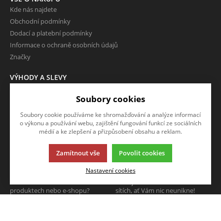
Kde nás najdete
Obchodní podmínky
Dodací a platební podmínky
Informace o ochraně osobních údajů
Značky
VÝHODY A SLEVY
Zboží ve slevě
Soubory cookies
Zboží v doprodeji
Soubory cookie používáme ke shromažďování a analýze informací
O FIRMĚ
o výkonu a používání webu, zajištění fungování funkcí ze sociálních
Kontakty
médií a ke zlepšení a přizpůsobení obsahu a reklam.
Zamítnout vše
Povolit cookies
NAPIŠTE NÁM
SLEDUJTE NÁS
Nastavení cookies
Chcete nám něco sdělit o našich
Sledujte nás na všech sociálních
produktech nebo e-shopu?
sítích, ať Vám nic neunikne!
Neváhejte napsat.
CHCI NAPSAT ZPRÁVU