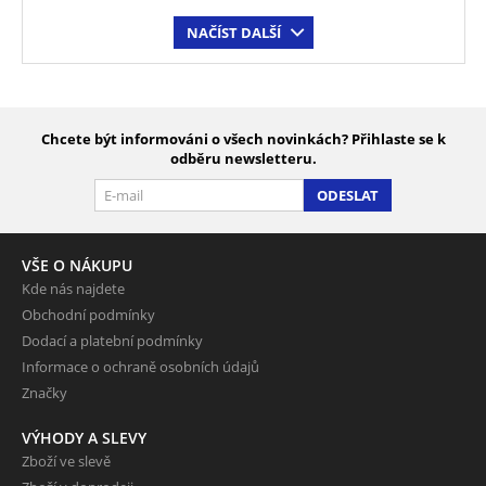
NAČÍST DALŠÍ
Chcete být informováni o všech novinkách? Přihlaste se k
odběru newsletteru.
ODESLAT
VŠE O NÁKUPU
Kde nás najdete
Obchodní podmínky
Dodací a platební podmínky
Informace o ochraně osobních údajů
Značky
VÝHODY A SLEVY
Zboží ve slevě