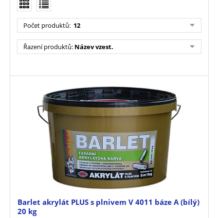
Počet produktů
:
12
Řazení produktů
:
Název vzest.
Barlet akrylát PLUS s plnivem V 4011 báze A (bílý)
20 kg