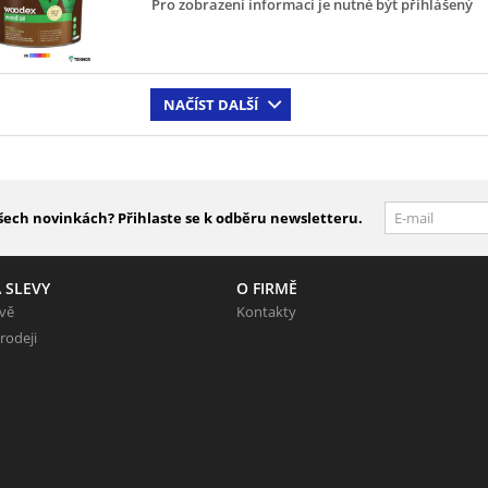
Pro zobrazení informací je nutné být přihlášený
NAČÍST DALŠÍ
šech novinkách? Přihlaste se k odběru newsletteru.
 SLEVY
O FIRMĚ
evě
Kontakty
rodeji