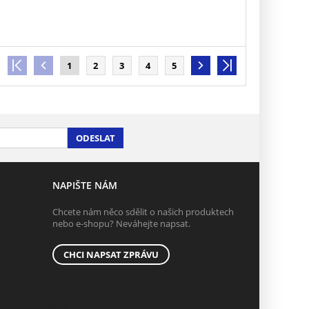
1
2
3
4
5
ODESLAT
NAPIŠTE NÁM
Chcete nám něco sdělit o našich produktech
nebo e-shopu? Neváhejte napsat.
CHCI NAPSAT ZPRÁVU