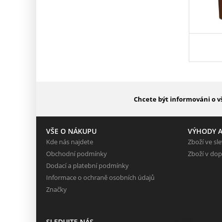
Chcete být informováni o v
VŠE O NÁKUPU
VÝHODY A
Kde nás najdete
Zboží ve sl
Obchodní podmínky
Zboží v dop
Dodací a platební podmínky
Informace o ochraně osobních údajů
Značky
SLEDUJTE NÁS