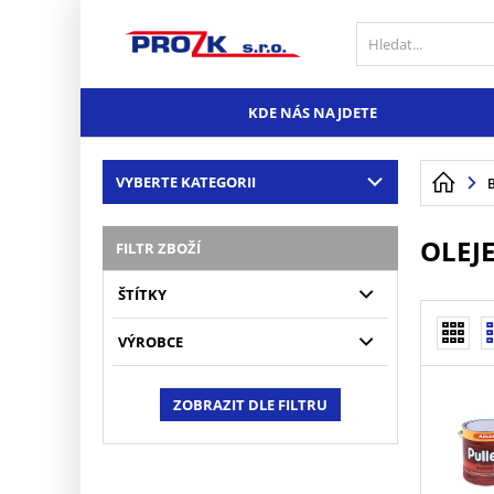
KDE NÁS NAJDETE
VYBERTE KATEGORII
OLEJ
FILTR ZBOŽÍ
ŠTÍTKY
VÝROBCE
ZOBRAZIT DLE FILTRU