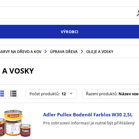
VÝROBCI
BARVY NA DŘEVO A KOV
ÚPRAVA DŘEVA
OLEJE A VOSKY
E A VOSKY
Počet produktů
:
12
Řazení produktů
:
Název vze
Adler Pullex Bodenöl Farblos W30 2,5L
Pro zobrazení informací je nutné být přihlášený