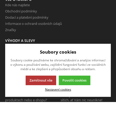
Kde nás najdete
Obchodní podmínky
Dodací a platební podmínky
Informace o ochraně osobních údajů
Značky
VÝHODY A SLEVY
Zboží ve slevě
Soubory cookies
Zboží v doprodeji
Soubory cookie používáme ke shromažďování a analýze informací
O FIRMĚ
o výkonu a používání webu, zajištění fungování funkcí ze sociálních
Kontakty
médií a ke zlepšení a přizpůsobení obsahu a reklam.
Zamítnout vše
Povolit cookies
NAPIŠTE NÁM
SLEDUJTE NÁS
Nastavení cookies
Chcete nám něco sdělit o našich
Sledujte nás na všech sociálních
produktech nebo e-shopu?
sítích, ať Vám nic neunikne!
Neváhejte napsat.
CHCI NAPSAT ZPRÁVU