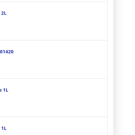
 2L
 01420
e 1L
 1L