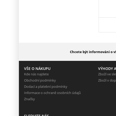
Chcete být informováni o v
VŠE O NÁKUPU
VÝHODY A
Kde nás najdete
Zboží ve sl
Obchodní podmínky
Zboží v dop
Dodací a platební podmínky
Informace o ochraně osobních údajů
Značky
SLEDUJTE NÁS