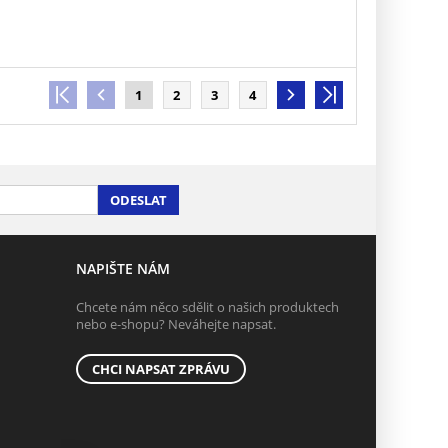
1
2
3
4
ODESLAT
NAPIŠTE NÁM
Chcete nám něco sdělit o našich produktech
nebo e-shopu? Neváhejte napsat.
CHCI NAPSAT ZPRÁVU