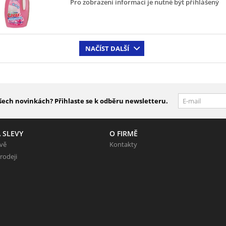
Pro zobrazení informací je nutné být přihlášený
NAČÍST DALŠÍ
šech novinkách? Přihlaste se k odběru newsletteru.
 SLEVY
O FIRMĚ
evě
Kontakty
rodeji