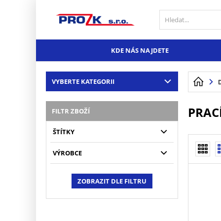
KDE NÁS NAJDETE
VYBERTE KATEGORII
PRAC
FILTR ZBOŽÍ
ŠTÍTKY
VÝROBCE
ZOBRAZIT DLE FILTRU