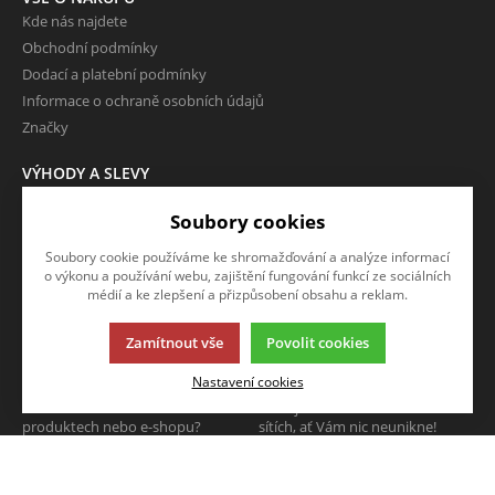
Kde nás najdete
Obchodní podmínky
Dodací a platební podmínky
Informace o ochraně osobních údajů
Značky
VÝHODY A SLEVY
Zboží ve slevě
Soubory cookies
Zboží v doprodeji
Soubory cookie používáme ke shromažďování a analýze informací
O FIRMĚ
o výkonu a používání webu, zajištění fungování funkcí ze sociálních
Kontakty
médií a ke zlepšení a přizpůsobení obsahu a reklam.
Zamítnout vše
Povolit cookies
NAPIŠTE NÁM
SLEDUJTE NÁS
Nastavení cookies
Chcete nám něco sdělit o našich
Sledujte nás na všech sociálních
produktech nebo e-shopu?
sítích, ať Vám nic neunikne!
Neváhejte napsat.
CHCI NAPSAT ZPRÁVU