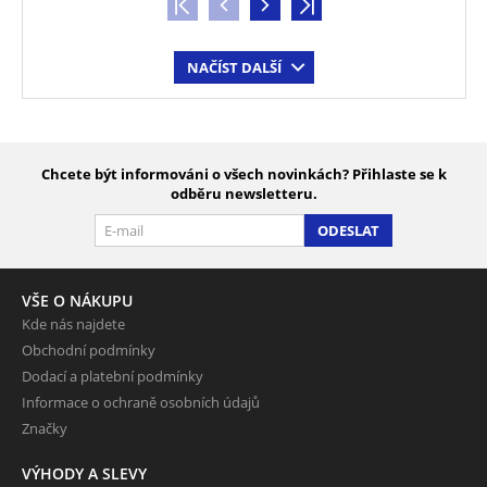
NAČÍST DALŠÍ
Chcete být informováni o všech novinkách? Přihlaste se k
odběru newsletteru.
ODESLAT
VŠE O NÁKUPU
Kde nás najdete
Obchodní podmínky
Dodací a platební podmínky
Informace o ochraně osobních údajů
Značky
VÝHODY A SLEVY