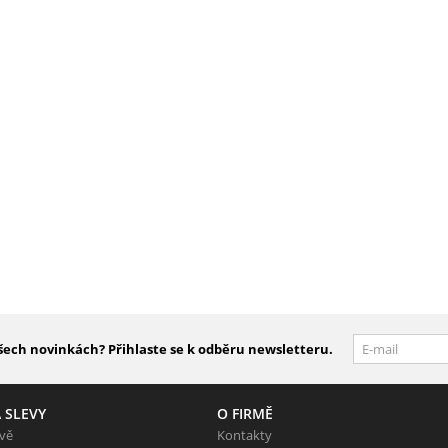
šech novinkách? Přihlaste se k odběru newsletteru.
 SLEVY
O FIRMĚ
evě
Kontakty