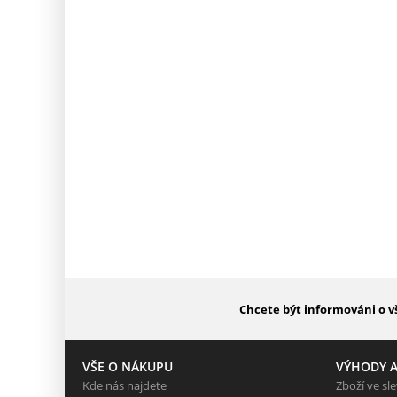
Chcete být informováni o v
VŠE O NÁKUPU
VÝHODY A
Kde nás najdete
Zboží ve sl