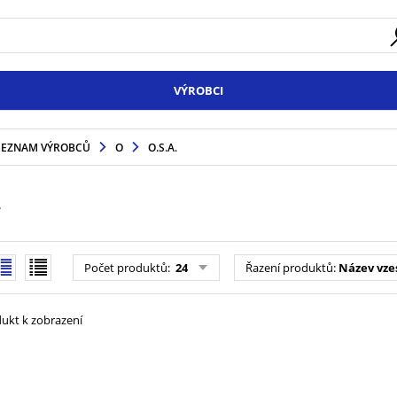
VÝROBCI
SEZNAM VÝROBCŮ
O
O.S.A.
.
Počet produktů
:
24
Řazení produktů
:
Název vze
ukt k zobrazení