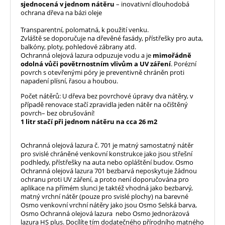
sjednocená v jednom nátěru
– inovativní dlouhodobá
ochrana dřeva na bázi oleje
Transparentní, polomatná, k použití venku.
Zvláště se doporučuje na dřevěné fasády, přístřešky pro auta,
balkóny, ploty, pohledové zábrany atd.
Ochranná olejová lazura odpuzuje vodu a je
mimořádně
odolná vůči povětrnostním vlivům a UV záření
. Porézní
povrch s otevřenými póry je preventivně chráněn proti
napadení plísní, řasou a houbou.
Počet nátěrů: U dřeva bez povrchové úpravy dva nátěry, v
případě renovace stačí zpravidla jeden nátěr na očištěný
povrch– bez obrušování!
1 litr stačí při jednom nátěru na cca 26 m2
Ochranná olejová lazura č. 701 je matný samostatný nátěr
pro svislé chráněné venkovní konstrukce jako jsou střešní
podhledy, přístřešky na auta nebo opláštění budov. Osmo
Ochranná olejová lazura 701 bezbarvá neposkytuje žádnou
ochranu proti UV záření, a proto není doporučována pro
aplikace na přímém slunci Je taktéž vhodná jako bezbarvý,
matný vrchní nátěr (pouze pro svislé plochy) na barevné
Osmo venkovní vrchní nátěry jako jsou Osmo Selská barva,
Osmo Ochranná olejová lazura nebo Osmo Jednorázová
lazura HS plus. Docílíte tím dodatečného přírodního matného