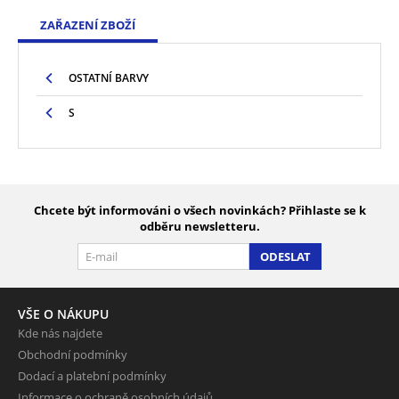
ZAŘAZENÍ ZBOŽÍ
OSTATNÍ BARVY
S
Chcete být informováni o všech novinkách? Přihlaste se k
odběru newsletteru.
ODESLAT
VŠE O NÁKUPU
Kde nás najdete
Obchodní podmínky
Dodací a platební podmínky
Informace o ochraně osobních údajů