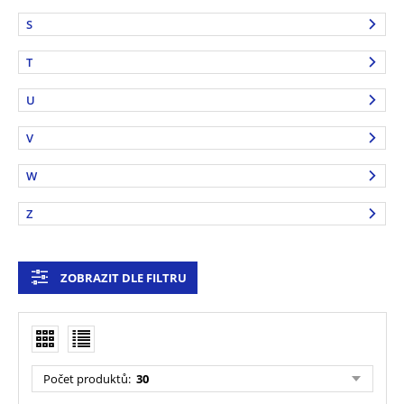
S
T
U
V
W
Z
ZOBRAZIT DLE FILTRU
Počet produktů
:
30