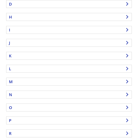
D
H
I
J
K
L
M
N
O
P
R