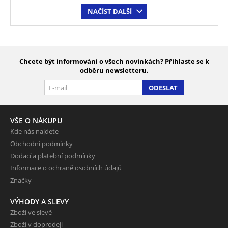
NAČÍST DALŠÍ
Chcete být informováni o všech novinkách? Přihlaste se k
odběru newsletteru.
ODESLAT
VŠE O NÁKUPU
Kde nás najdete
Obchodní podmínky
Dodací a platební podmínky
Informace o ochraně osobních údajů
Značky
VÝHODY A SLEVY
Zboží ve slevě
Zboží v doprodeji