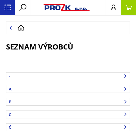
SEZNAM VÝROBCŮ
-
A
B
C
Č