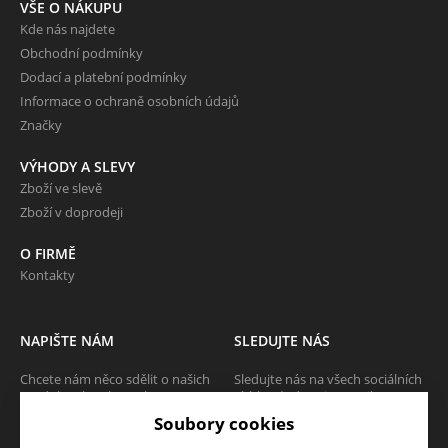
VŠE O NÁKUPU
Kde nás najdete
Obchodní podmínky
Dodací a platební podmínky
Informace o ochraně osobních údajů
Značky
VÝHODY A SLEVY
Zboží ve slevě
Zboží v doprodeji
O FIRMĚ
Kontakty
NAPIŠTE NÁM
SLEDUJTE NÁS
Chcete nám něco sdělit o našich
Sledujte nás na všech sociálních
produktech nebo e-shopu?
sítích, ať Vám nic neunikne!
Neváhejte napsat.
Soubory cookies