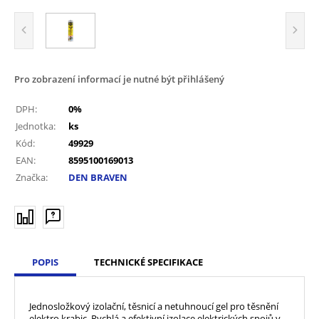
Pro zobrazení informací je nutné být přihlášený
DPH:
0%
Jednotka:
ks
Kód:
49929
EAN:
8595100169013
Značka:
DEN BRAVEN
POPIS
TECHNICKÉ SPECIFIKACE
Jednosložkový izolační, těsnicí a netuhnoucí gel pro těsnění
elektro krabic. Rychlá a efektivní izolace elektrických spojů v